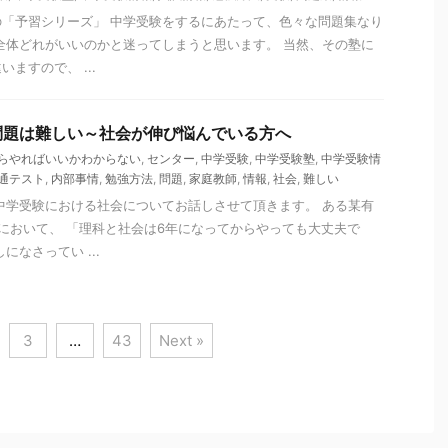
「予習シリーズ」 中学受験をするにあたって、色々な問題集なり
全体どれがいいのかと迷ってしまうと思います。 当然、その塾に
ますので、 ...
問題は難しい～社会が伸び悩んでいる方へ
らやればいいかわからない
,
センター
,
中学受験
,
中学受験塾
,
中学受験情
通テスト
,
内部事情
,
勉強方法
,
問題
,
家庭教師
,
情報
,
社会
,
難しい
中学受験における社会についてお話しさせて頂きます。 ある某有
）において、 「理科と社会は6年になってからやっても大丈夫で
になさってい ...
3
…
43
Next »