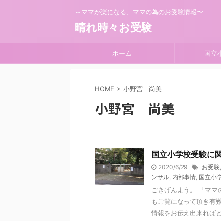
～ママが楽になる、ママの為のお受験情報〜
晴れ時々お受験
ホーム
国立
HOME
>
小野宮 尚美
小野宮 尚美
国立小学校受験に
2020/6/29
お受験
ンサル
,
内部事情
,
国立小
ごきげんよう。 「ママの
もご覧になって頂き有難
情報をお伝え出来ればと思