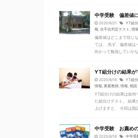
中学受験 偏差値
2020/6/21
YT組
報
,
合不合判定テスト
,
情
偏差値はどこまで信じな
ては、 先ず、偏差値は
向かって勉強していかなけ
YT組分けの結果が
2020/6/18
YT組
情報
,
家庭教師
,
情報
,
相談
YT組分けの結果は如何
た組分けテスト。 結果
上げますと、 今回は国語は
中学受験 お薦め
2020/6/16
中学受