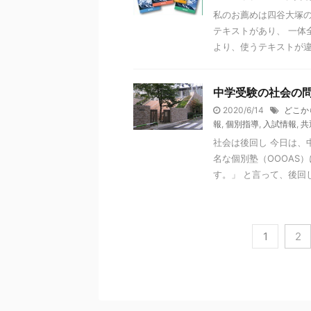
私のお薦めは四谷大塚の
テキストがあり、 一体
より、使うテキストが違い
中学受験の社会の
2020/6/14
どこか
報
,
個別指導
,
入試情報
,
共
社会は後回し 今日は、
名な個別塾（OOOAS
す。」 と言って、後回し
1
2