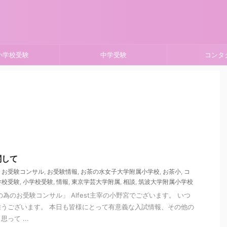
小学校受験
中学受験
コンタ
関して
,
お受験コンサル
,
お受験情報
,
お茶の水女子大学附属小学校
,
お茶小
,
コ
学校受験
,
小学校受験
,
情報
,
東京学芸大学附属
,
相談
,
筑波大学附属小学校
為のお受験コンサル」 Alfest主宰の小野宮でございます。 いつ
うございます。 本日も皆様にとって有意義な入試情報、その他の
って ...