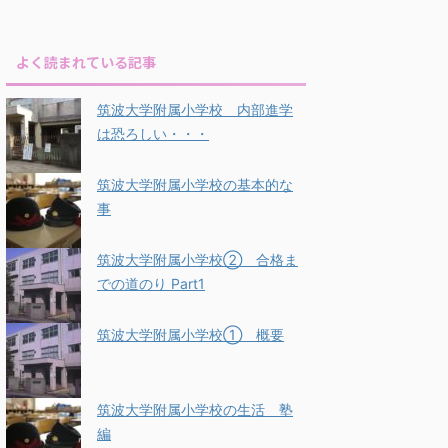
よく読まれている記事
筑波大学附属小学校 内部進学
は恐ろしい・・・
筑波大学附属小学校の基本的な
事
筑波大学附属小学校② 合格ま
での道のり Part1
筑波大学附属小学校① 概要
筑波大学附属小学校の生活 塾
編