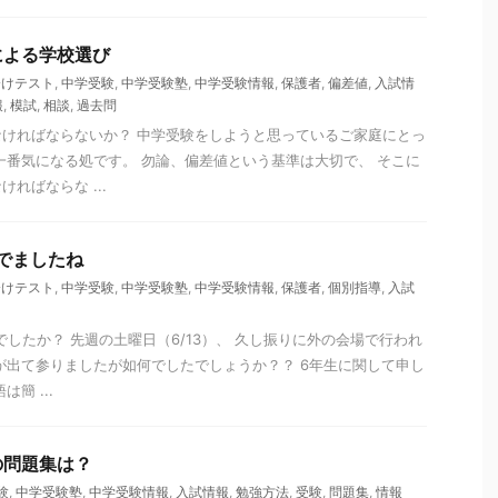
による学校選び
分けテスト
,
中学受験
,
中学受験塾
,
中学受験情報
,
保護者
,
偏差値
,
入試情
報
,
模試
,
相談
,
過去問
ければならないか？ 中学受験をしようと思っているご家庭にとっ
一番気になる処です。 勿論、偏差値という基準は大切で、 そこに
ればならな ...
でましたね
分けテスト
,
中学受験
,
中学受験塾
,
中学受験情報
,
保護者
,
個別指導
,
入試
でしたか？ 先週の土曜日（6/13）、 久し振りに外の会場で行われ
が出て参りましたが如何でしたでしょうか？？ 6年生に関して申し
簡 ...
の問題集は？
験
,
中学受験塾
,
中学受験情報
,
入試情報
,
勉強方法
,
受験
,
問題集
,
情報