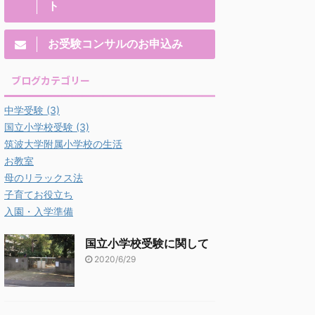
ト
お受験コンサルのお申込み
ブログカテゴリー
中学受験
(3)
国立小学校受験
(3)
筑波大学附属小学校の生活
お教室
母のリラックス法
子育てお役立ち
入園・入学準備
国立小学校受験に関して
2020/6/29