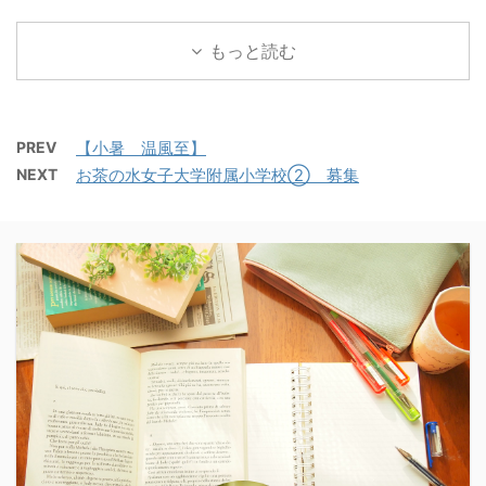
もっと読む
PREV
【小暑 温風至】
NEXT
お茶の水女子大学附属小学校② 募集