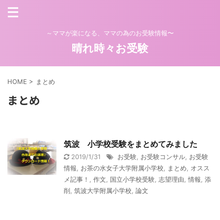
～ママが楽になる、ママの為のお受験情報〜
晴れ時々お受験
HOME
>
まとめ
まとめ
筑波 小学校受験をまとめてみました
2019/1/31
お受験
,
お受験コンサル
,
お受験
情報
,
お茶の水女子大学附属小学校
,
まとめ
,
オスス
メ記事！
,
作文
,
国立小学校受験
,
志望理由
,
情報
,
添
削
,
筑波大学附属小学校
,
論文