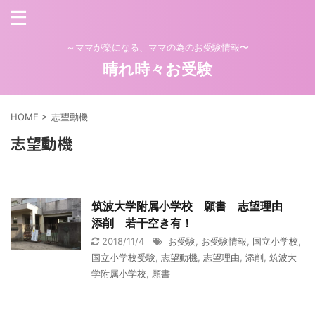
～ママが楽になる、ママの為のお受験情報〜
晴れ時々お受験
HOME
>
志望動機
志望動機
筑波大学附属小学校 願書 志望理由
添削 若干空き有！
2018/11/4
お受験
,
お受験情報
,
国立小学校
,
国立小学校受験
,
志望動機
,
志望理由
,
添削
,
筑波大
学附属小学校
,
願書