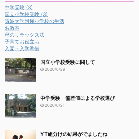
中学受験
(3)
国立小学校受験
(3)
筑波大学附属小学校の生活
お教室
母のリラックス法
子育てお役立ち
入園・入学準備
国立小学校受験に関して
2020/6/29
中学受験 偏差値による学校選び
2020/6/21
YT組分けの結果がでましたね