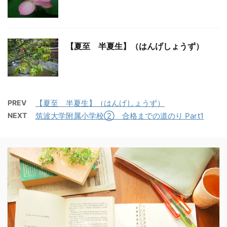
【夏至 半夏生】（はんげしょうず）
PREV
【夏至 半夏生】（はんげしょうず）
NEXT
筑波大学附属小学校② 合格までの道のり Part1