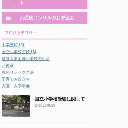
ト
お受験コンサルのお申込み
ブログカテゴリー
中学受験
(3)
国立小学校受験
(3)
筑波大学附属小学校の生活
お教室
母のリラックス法
子育てお役立ち
入園・入学準備
国立小学校受験に関して
2020/6/29