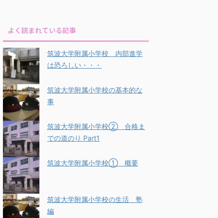
よく読まれている記事
筑波大学附属小学校 内部進学
は恐ろしい・・・
筑波大学附属小学校の基本的な
事
筑波大学附属小学校② 合格ま
での道のり Part1
筑波大学附属小学校① 概要
筑波大学附属小学校の生活 塾
編