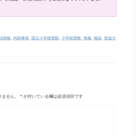
試情報
,
内部事情
,
国立小学校受験
,
小学校受験
,
情報
,
相談
,
筑波大
りません。
*
が付いている欄は必須項目です