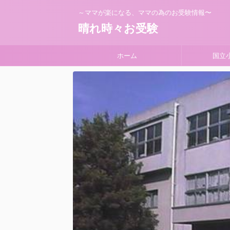
～ママが楽になる、ママの為のお受験情報〜
晴れ時々お受験
ホーム
国立