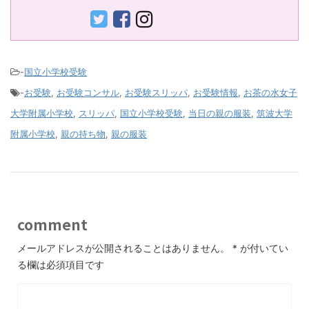
-
国立小学校受験
-
お受験
,
お受験コンサル
,
お受験スリッパ
,
お受験情報
,
お茶の水女子
大学附属小学校
,
スリッパ
,
国立小学校受験
,
当日の親の服装
,
筑波大学
附属小学校
,
親の持ち物
,
親の服装
comment
メールアドレスが公開されることはありません。
*
が付いてい
る欄は必須項目です