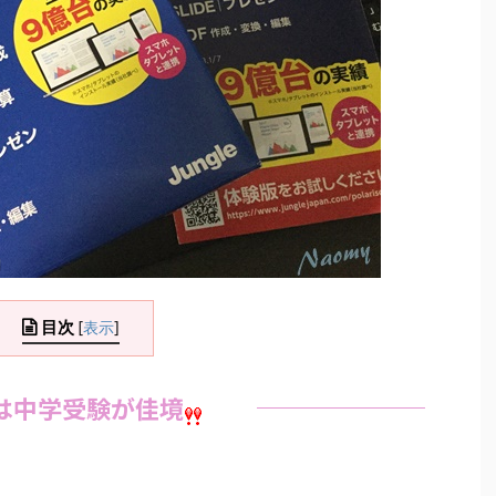
目次
[
表示
]
は中学受験が佳境