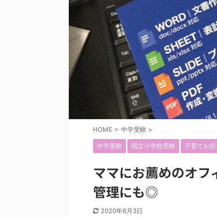
HOME
>
中学受験
>
中学受験
国立小学校受験
子育てお役
ママにお薦めのオフ
管理にも◎
2020年6月3日