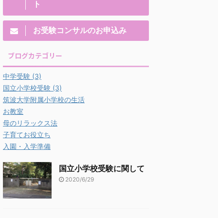
ト
お受験コンサルのお申込み
ブログカテゴリー
中学受験
(3)
国立小学校受験
(3)
筑波大学附属小学校の生活
お教室
母のリラックス法
子育てお役立ち
入園・入学準備
国立小学校受験に関して
2020/6/29