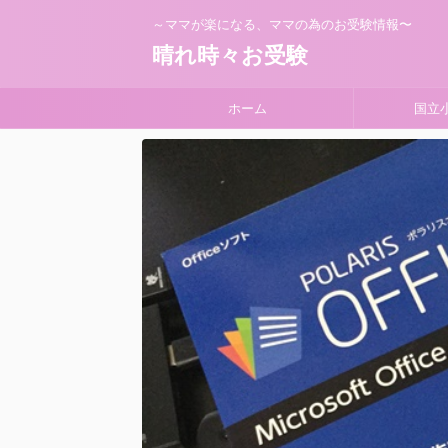
～ママが楽になる、ママの為のお受験情報〜
晴れ時々お受験
ホーム
国立