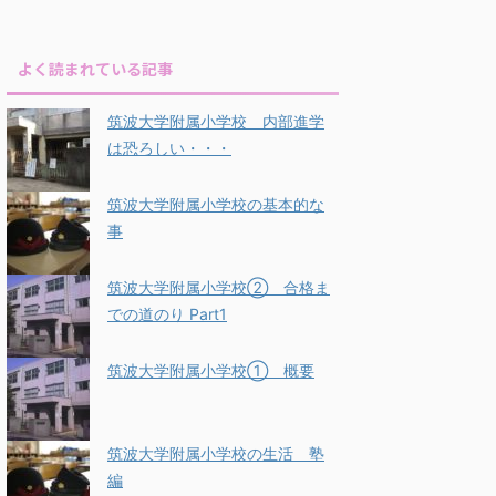
よく読まれている記事
筑波大学附属小学校 内部進学
は恐ろしい・・・
筑波大学附属小学校の基本的な
事
筑波大学附属小学校② 合格ま
での道のり Part1
筑波大学附属小学校① 概要
筑波大学附属小学校の生活 塾
編